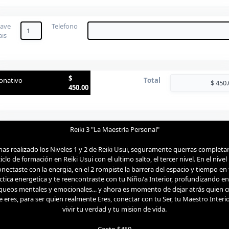
lave
Telefono
ais
$
onativo
Total
450.00
Reiki 3 "La Maestría Personal"
 has realizado los Niveles 1 y 2 de Reiki Usui, seguramente querras completar
iclo de formación en Reiki Usui con el ultimo salto, el tercer nivel. En el nivel
onectaste con la energia, en el 2 rompiste la barrera del espacio y tiempo en 
ctica energetica y te reencontraste con tu Niño/a Interior, profundizando en
queos mentales y emocionales... y ahora es momento de dejar atrás quien c
 eres, para ser quien realmente Eres, conectar con tu Ser, tu Maestro Interio
vivir tu verdad y tu mision de vida.
Costo $450