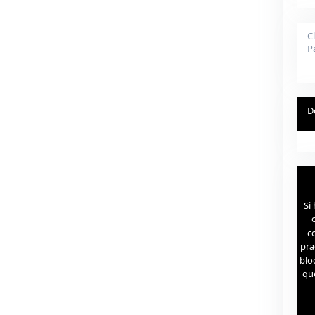
C
P
D
Si
c
c
pra
blo
que