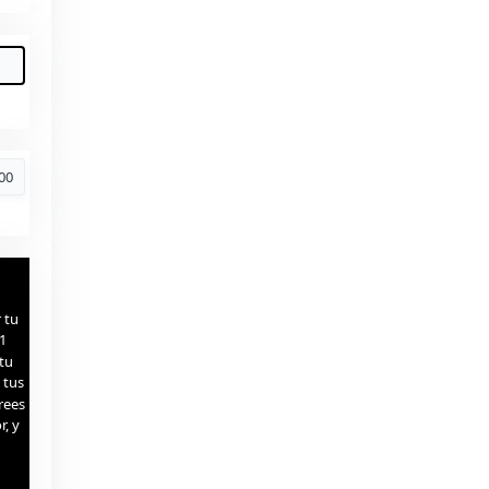
 tu
 1
tu
 tus
rees
r, y