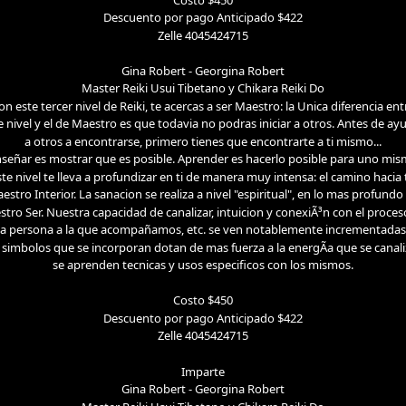
Descuento por pago Anticipado $422
Zelle 4045424715
Gina Robert - Georgina Robert
Master Reiki Usui Tibetano y Chikara Reiki Do
on este tercer nivel de Reiki, te acercas a ser Maestro: la Unica diferencia ent
e nivel y el de Maestro es que todavia no podras iniciar a otros. Antes de ay
a otros a encontrarse, primero tienes que encontrarte a ti mismo...
señar es mostrar que es posible. Aprender es hacerlo posible para uno mi
ste nivel te lleva a profundizar en ti de manera muy intensa: el camino hacia 
estro Interior. La sanacion se realiza a nivel "espiritual", en lo mas profundo
stro Ser. Nuestra capacidad de canalizar, intuicion y conexiÃ³n con el proces
la persona a la que acompañamos, etc. se ven notablemente incrementadas
 simbolos que se incorporan dotan de mas fuerza a la energÃ­a que se canali
se aprenden tecnicas y usos especificos con los mismos.
Costo $450
Descuento por pago Anticipado $422
Zelle 4045424715
Imparte
Gina Robert - Georgina Robert