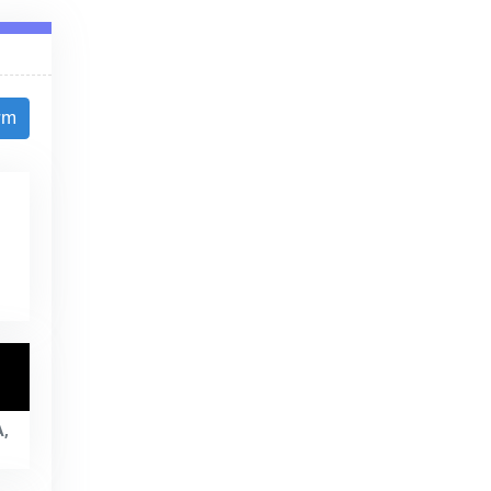
8/2026
rm
A,