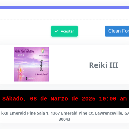
 De Registro
08/0
Clean Fo
Aceptar
Reiki III
Sábado, 08 de Marzo de 2025 10:00 am
i-Xu Emerald Pine Sala 1, 1367 Emerald Pine Ct, Lawrenceville, G
30043